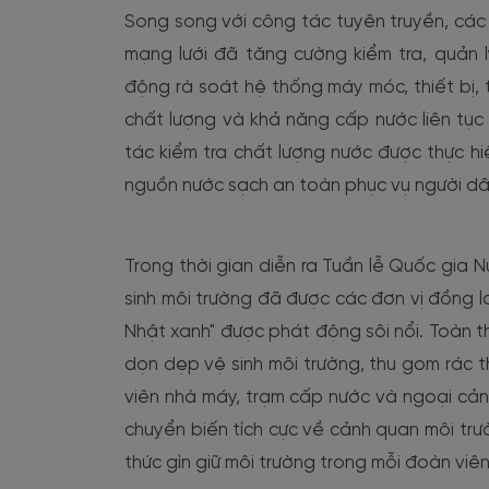
Song song với công tác tuyên truyền, các 
mạng lưới đã tăng cường kiểm tra, quản 
động rà soát hệ thống máy móc, thiết bị,
chất lượng và khả năng cấp nước liên tụ
tác kiểm tra chất lượng nước được thực 
nguồn nước sạch an toàn phục vụ người dâ
Trong thời gian diễn ra Tuần lễ Quốc gia 
sinh môi trường đã được các đơn vị đồng lo
Nhật xanh" được phát động sôi nổi. Toàn t
dọn dẹp vệ sinh môi trường, thu gom rác th
viên nhà máy, trạm cấp nước và ngoại cản
chuyển biến tích cực về cảnh quan môi trườ
thức gìn giữ môi trường trong mỗi đoàn vi