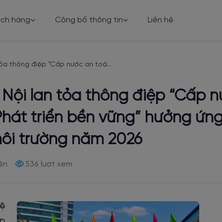
ách hàng
Công bố thông tin
Liên hệ
ỏa thông điệp “Cấp nước an toà...
Nội lan tỏa thông điệp “Cấp 
hát triển bền vững” hưởng ứng
môi trường năm 2026
ện
536 lượt xem
Vệ
ấp