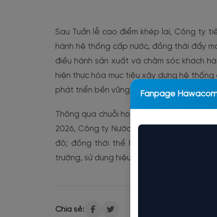
Sau Tuần lễ cao điểm khép lại, Công ty ti
hành hệ thống cấp nước, đồng thời đẩy m
điều hành sản xuất và chăm sóc khách hà
hiện thực hóa mục tiêu xây dựng hệ thống c
phát triển bền vững của Thủ đô trong giai 
Fanpage Hawaco
Thông qua chuỗi hoạt động hưởng ứng Tuầ
2026, Công ty Nước sạch Hà Nội tiếp tục kh
đô; đồng thời thể hiện quyết tâm đồng
trường, sử dụng hiệu quả tài nguyên nước 
Chia sẻ: