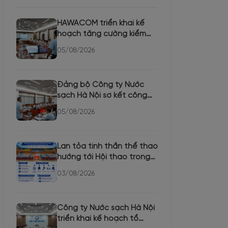
HAWACOM triển khai kế
hoạch tăng cường kiểm
tra chất lượng nước các
05/08/2026
th...
Đảng bộ Công ty Nước
sạch Hà Nội sơ kết công
tác 6 tháng đầu năm,
05/08/2026
triể...
Lan tỏa tinh thần thể thao
hướng tới Hội thao trong
CBCNVLĐ Công ty Nư...
03/08/2026
Công ty Nước sạch Hà Nội
triển khai kế hoạch tổ