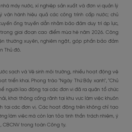
nhà máy nước, xí nghiệp sản xuất và đơn vị quản lý
lý vận hành hiệu quả các công trình cấp nước; chủ
 tuyến ống truyền dẫn nhằm bảo đảm duy trì áp lực,
c trong giai đoạn cao điểm mùa hè năm 2026. Công
hiện thường xuyên, nghiêm ngặt, góp phần bảo đảm
n Thủ đô.
Nước sạch và Vệ sinh môi trường, nhiều hoạt động vệ
ạt triển khai. Phong trào "Ngày Thứ Bảy xanh", "Chủ
hể người lao động tại các đơn vị đã ra quân tổ chức
ải, khơi thông cống rãnh tại khu vực làm việc khuôn
h tại các đơn vị. Các hoạt động trên không chỉ tạo
ng làm việc mà còn lan tỏa tinh thần trách nhiệm, ý
ên, CBCNV trong toàn Công ty.