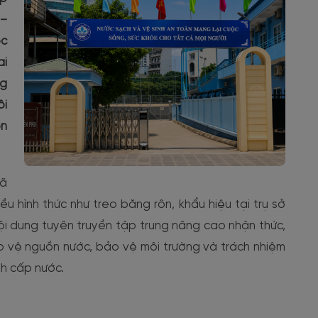
 –
ộc
ai
ng
ôi
ổn
đã
 hình thức như treo băng rôn, khẩu hiệu tại trụ sở
ội dung tuyên truyền tập trung nâng cao nhận thức,
ảo vệ nguồn nước, bảo vệ môi trường và trách nhiệm
nh cấp nước.