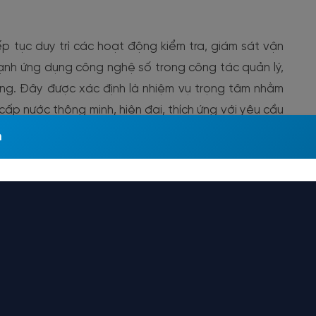
ếp tục duy trì các hoạt động kiểm tra, giám sát vận
ạnh ứng dụng công nghệ số trong công tác quản lý,
ng. Đây được xác định là nhiệm vụ trọng tâm nhằm
ấp nước thông minh, hiện đại, thích ứng với yêu cầu
đoạn mới.
m
n lễ Quốc gia Nước sạch và Vệ sinh môi trường năm
ẳng định vai trò là đơn vị cấp nước chủ lực của Thủ
 hành cùng Thành phố trong công tác bảo vệ môi
và nâng cao chất lượng phục vụ nhân dân.