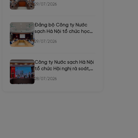
chức Hội thi tuyên tru...
29/07/2026
Đảng bộ Công ty Nước
sạch Hà Nội tổ chức học
trực tuyến Hội nghị toàn...
29/07/2026
Công ty Nước sạch Hà Nội
tổ chức Hội nghị rà soát,
bổ sung quy hoạch c...
28/07/2026